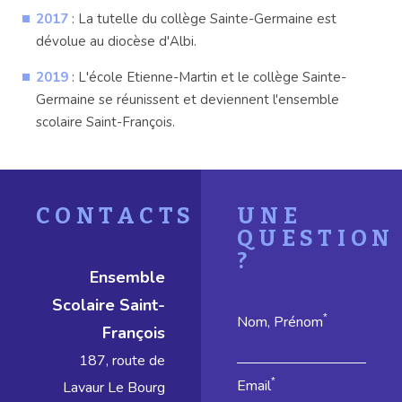
2017
: La tutelle du collège Sainte-Germaine est
dévolue au diocèse d'Albi.
2019
: L'école Etienne-Martin et le collège Sainte-
Germaine se réunissent et deviennent l'ensemble
scolaire Saint-François.
CONTACTS
UNE
QUESTION
?
Ensemble
Scolaire Saint-
*
Nom, Prénom
François
187, route de
*
Email
Lavaur Le Bourg